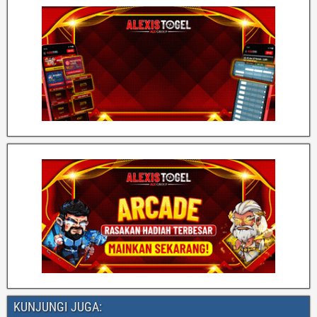
KUNJUNGI JUGA: