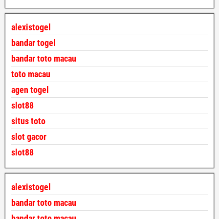
alexistogel
bandar togel
bandar toto macau
toto macau
agen togel
slot88
situs toto
slot gacor
slot88
alexistogel
bandar toto macau
bandar toto macau