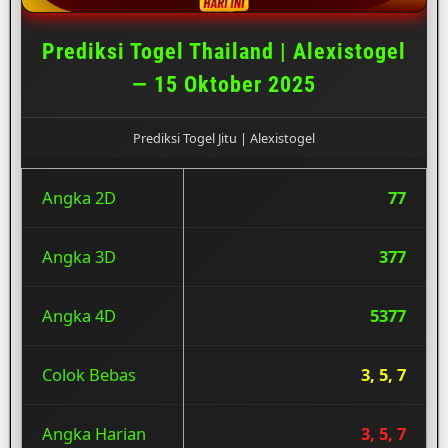
Prediksi Togel Thailand | Alexistogel
— 15 Oktober 2025
Prediksi Togel Jitu | Alexistogel
Angka 2D
77
Angka 3D
377
Angka 4D
5377
Colok Bebas
3, 5, 7
Angka Harian
3, 5, 7