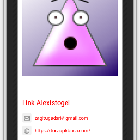
About Post Author
Link Alexistogel
zagitugadsri@gmail.com
https://tocaapkboca.com/