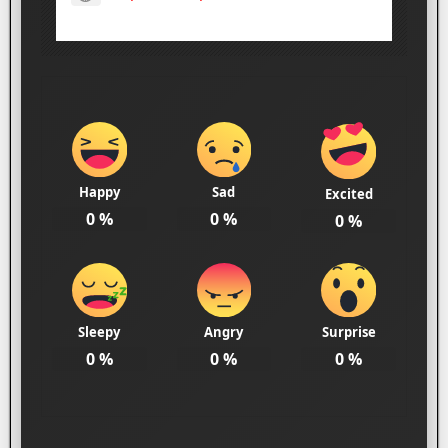
Happy
Sad
Excited
0
%
0
%
0
%
Sleepy
Angry
Surprise
0
%
0
%
0
%