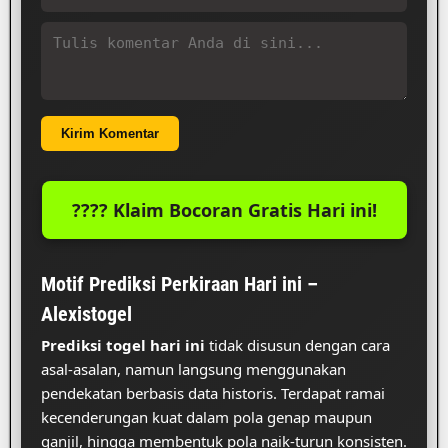
Kirim Komentar
???? Klaim Bocoran Gratis Hari ini!
Motif Prediksi Perkiraan Hari ini –
Alexistogel
Prediksi togel hari ini
tidak disusun dengan cara
asal-asalan, namun langsung menggunakan
pendekatan berbasis data historis. Terdapat ramai
kecenderungan kuat dalam pola genap maupun
ganjil, hingga membentuk pola naik-turun konsisten.