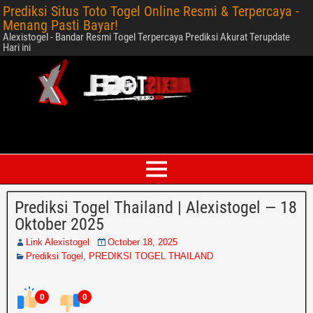
Prediksi Situs Toto Togel Online Resmi & Terpercaya -
Menang Pasti Bayar!
Alexistogel - Bandar Resmi Togel Terpercaya Prediksi Akurat Terupdate
Hari ini
Prediksi Togel Thailand | Alexistogel — 18
Oktober 2025
Link Alexistogel
October 18, 2025
Prediksi Togel
,
PREDIKSI TOGEL THAILAND
0
0