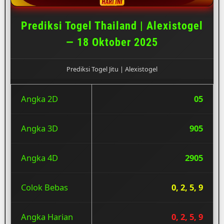
Prediksi Togel Thailand | Alexistogel
— 18 Oktober 2025
Prediksi Togel Jitu | Alexistogel
Angka 2D
05
Angka 3D
905
Angka 4D
2905
Colok Bebas
0, 2, 5, 9
Angka Harian
0, 2, 5, 9