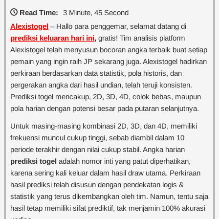
Read Time:
3 Minute, 45 Second
Alexistogel
– Hallo para penggemar, selamat datang di
prediksi keluaran hari ini
,
gratis! Tim analisis platform
Alexistogel telah menyusun bocoran angka terbaik buat setiap
pemain yang ingin raih JP sekarang juga. Alexistogel hadirkan
perkiraan berdasarkan data statistik, pola historis, dan
pergerakan angka dari hasil undian, telah teruji konsisten.
Prediksi togel mencakup, 2D, 3D, 4D, colok bebas, maupun
pola harian dengan potensi besar pada putaran selanjutnya.
Untuk masing-masing kombinasi 2D, 3D, dan 4D, memiliki
frekuensi muncul cukup tinggi, sebab diambil dalam 10
periode terakhir dengan nilai cukup stabil. Angka harian
prediksi togel
adalah nomor inti yang patut diperhatikan,
karena sering kali keluar dalam hasil draw utama. Perkiraan
hasil prediksi telah disusun dengan pendekatan logis &
statistik yang terus dikembangkan oleh tim. Namun, tentu saja
hasil tetap memiliki sifat prediktif, tak menjamin 100% akurasi