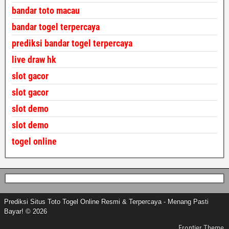
bandar toto macau
bandar togel terpercaya
prediksi bandar togel terpercaya
live draw hk
slot gacor
slot gacor
slot demo
slot demo
togel online
Prediksi Situs Toto Togel Online Resmi & Terpercaya - Menang Pasti
Bayar! © 2026
Frontier Theme