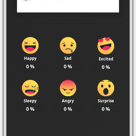
Happy
Sad
Excited
0
%
0
%
0
%
Sleepy
Angry
Surprise
0
%
0
%
0
%