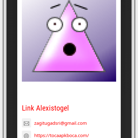
About Post Author
Link Alexistogel
zagitugadsri@gmail.com
https://tocaapkboca.com/