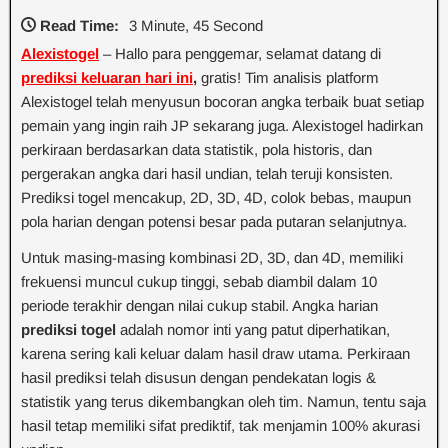
Read Time:
3 Minute, 45 Second
Alexistogel
– Hallo para penggemar, selamat datang di
prediksi keluaran hari ini
,
gratis! Tim analisis platform
Alexistogel telah menyusun bocoran angka terbaik buat setiap
pemain yang ingin raih JP sekarang juga. Alexistogel hadirkan
perkiraan berdasarkan data statistik, pola historis, dan
pergerakan angka dari hasil undian, telah teruji konsisten.
Prediksi togel mencakup, 2D, 3D, 4D, colok bebas, maupun
pola harian dengan potensi besar pada putaran selanjutnya.
Untuk masing-masing kombinasi 2D, 3D, dan 4D, memiliki
frekuensi muncul cukup tinggi, sebab diambil dalam 10
periode terakhir dengan nilai cukup stabil. Angka harian
prediksi togel
adalah nomor inti yang patut diperhatikan,
karena sering kali keluar dalam hasil draw utama. Perkiraan
hasil prediksi telah disusun dengan pendekatan logis &
statistik yang terus dikembangkan oleh tim. Namun, tentu saja
hasil tetap memiliki sifat prediktif, tak menjamin 100% akurasi