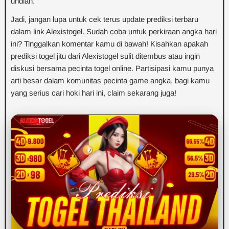
undian.
Jadi, jangan lupa untuk cek terus update prediksi terbaru
dalam link Alexistogel. Sudah coba untuk perkiraan angka hari
ini? Tinggalkan komentar kamu di bawah! Kisahkan apakah
prediksi togel jitu dari Alexistogel sulit ditembus atau ingin
diskusi bersama pecinta togel online. Partisipasi kamu punya
arti besar dalam komunitas pecinta game angka, bagi kamu
yang serius cari hoki hari ini, claim sekarang juga!