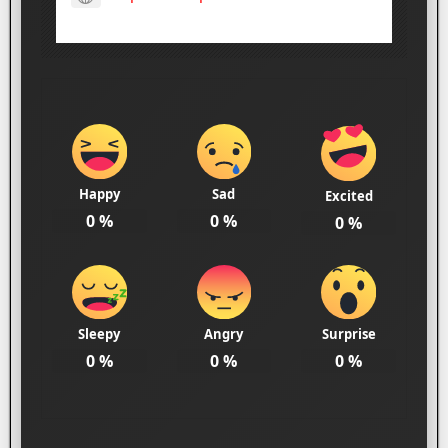
Happy
Sad
Excited
0
%
0
%
0
%
Sleepy
Angry
Surprise
0
%
0
%
0
%