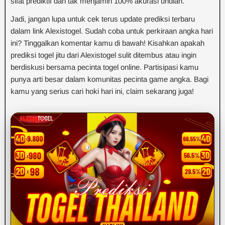
sifat prediktif dan tak menjamin 100% akurasi undian.
Jadi, jangan lupa untuk cek terus update prediksi terbaru
dalam link Alexistogel. Sudah coba untuk perkiraan angka hari
ini? Tinggalkan komentar kamu di bawah! Kisahkan apakah
prediksi togel jitu dari Alexistogel sulit ditembus atau ingin
berdiskusi bersama pecinta togel online. Partisipasi kamu
punya arti besar dalam komunitas pecinta game angka. Bagi
kamu yang serius cari hoki hari ini, claim sekarang juga!