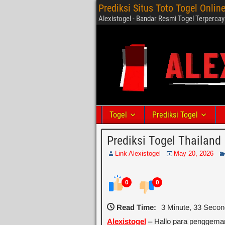
Prediksi Situs Toto Togel Onli
Alexistogel - Bandar Resmi Togel Terpercaya
Togel
Prediksi Togel
Prediksi Togel Thailand 
Link Alexistogel
May 20, 2026
0
0
Read Time:
3 Minute, 33 Secon
Alexistogel
– Hallo para penggemar