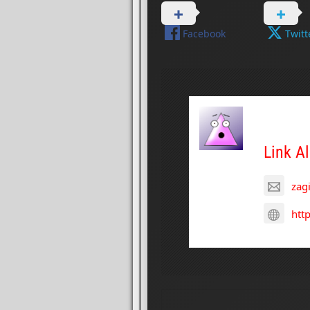
Facebook
Twitt
About 
Link A
zag
htt