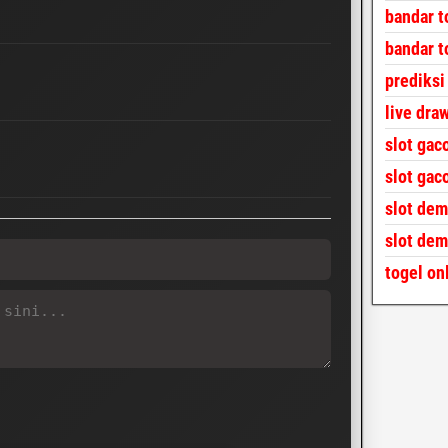
bandar t
bandar t
prediksi
live dra
slot gac
slot gac
slot de
slot de
togel on