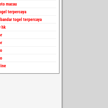
oto macau
ogel terpercaya
 bandar togel terpercaya
w hk
or
or
mo
mo
line