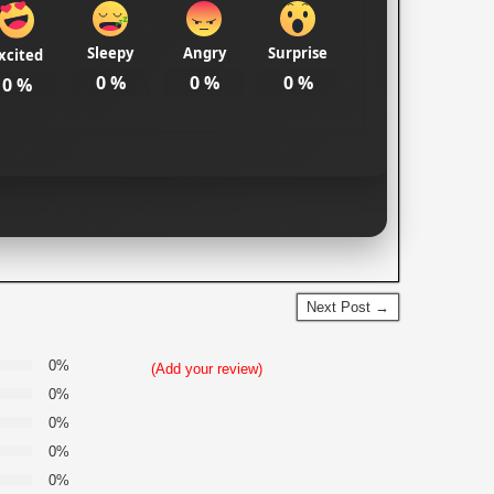
Sleepy
Angry
Surprise
xcited
0
%
0
%
0
%
0
%
Next Post →
0%
(Add your review)
0%
0%
0%
0%