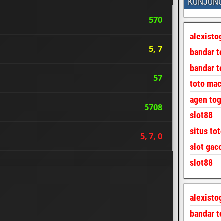
KUNJUNG
570
alexisto
5, 7
bandar t
bandar t
57
toto ma
agen tog
5708
slot88
situs tot
5, 7, 0
slot gac
slot88
alexisto
bandar t