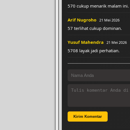
570 cukup menarik malam ini.
Arif Nugroho
21 Mei 2026
57 terlihat cukup dominan.
Yusuf Mahendra
21 Mei 2026
5708 layak jadi perhatian.
Kirim Komentar