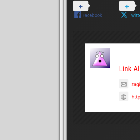
Facebook
Twitt
About 
Link A
zag
htt