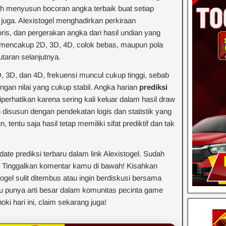
elah menyusun bocoran angka terbaik buat setiap
 juga. Alexistogel menghadirkan perkiraan
toris, dan pergerakan angka dari hasil undian yang
gel mencakup 2D, 3D, 4D, colok bebas, maupun pola
taran selanjutnya.
 3D, dan 4D, frekuensi muncul cukup tinggi, sebab
engan nilai yang cukup stabil. Angka harian
prediksi
iperhatikan karena sering kali keluar dalam hasil draw
ah disusun dengan pendekatan logis dan statistik yang
tentu saja hasil tetap memiliki sifat prediktif dan tak
date prediksi terbaru dalam link Alexistogel. Sudah
i? Tinggalkan komentar kamu di bawah! Kisahkan
stogel sulit ditembus atau ingin berdiskusi bersama
amu punya arti besar dalam komunitas pecinta game
ki hari ini, claim sekarang juga!