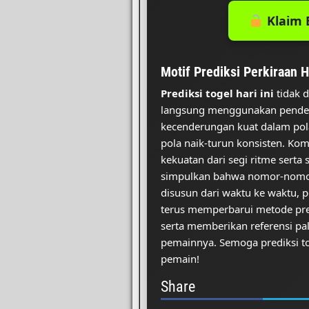
Klaim B
Motif Prediksi Perkiraan Ha
Prediksi togel hari ini
tidak d
langsung menggunakan pendekat
kecenderungan kuat dalam po
pola naik-turun konsisten. Ko
kekuatan dari segi ritme serta s
simpulkan bahwa nomor-nomor s
disusun dari waktu ke waktu, p
terus memperbarui metode pre
serta memberikan referensi pa
pemainnya. Semoga prediksi to
pemain!
Share