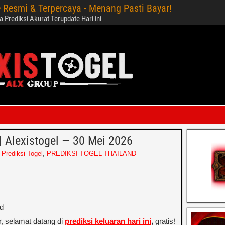
ne Resmi & Terpercaya - Menang Pasti Bayar!
 Prediksi Akurat Terupdate Hari ini
| Alexistogel — 30 Mei 2026
Prediksi Togel
,
PREDIKSI TOGEL THAILAND
d
, selamat datang di
prediksi keluaran hari ini
,
gratis!