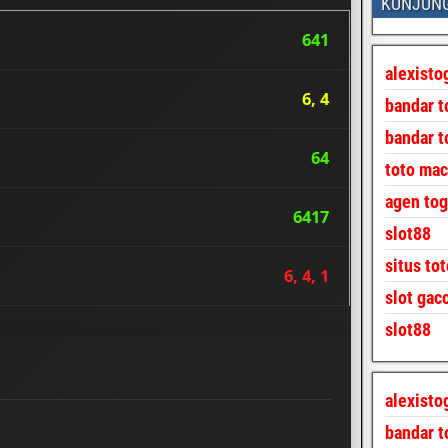
KUNJUNG
641
alexisto
6, 4
bandar t
bandar t
64
toto ma
agen tog
6417
slot88
situs tot
6, 4, 1
slot gac
slot88
alexisto
bandar t