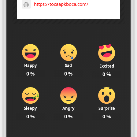
https://tocaapkboca.com/
Happy
Sad
Excited
0
%
0
%
0
%
Sleepy
Angry
Surprise
0
%
0
%
0
%