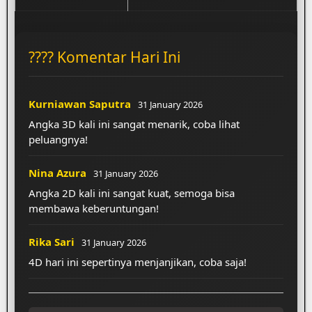
???? Komentar Hari Ini
Kurniawan Saputra
31 January 2026
Angka 3D kali ini sangat menarik, coba lihat
peluangnya!
Nina Azura
31 January 2026
Angka 2D kali ini sangat kuat, semoga bisa
membawa keberuntungan!
Rika Sari
31 January 2026
4D hari ini sepertinya menjanjikan, coba saja!