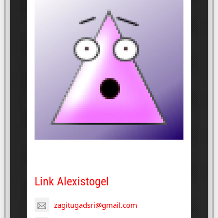
About Post Author
Link Alexistogel
zagitugadsri@gmail.com