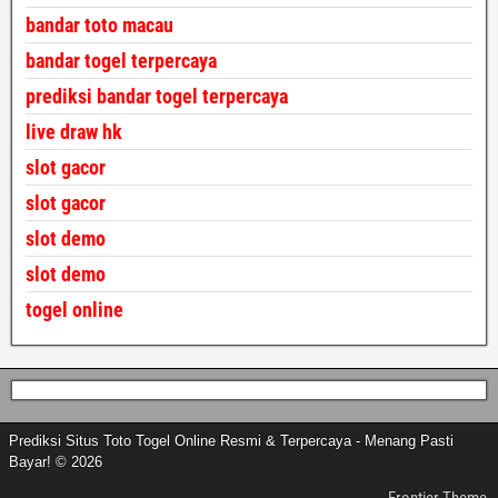
bandar toto macau
bandar togel terpercaya
prediksi bandar togel terpercaya
live draw hk
slot gacor
slot gacor
slot demo
slot demo
togel online
Prediksi Situs Toto Togel Online Resmi & Terpercaya - Menang Pasti
Bayar! © 2026
Frontier Theme