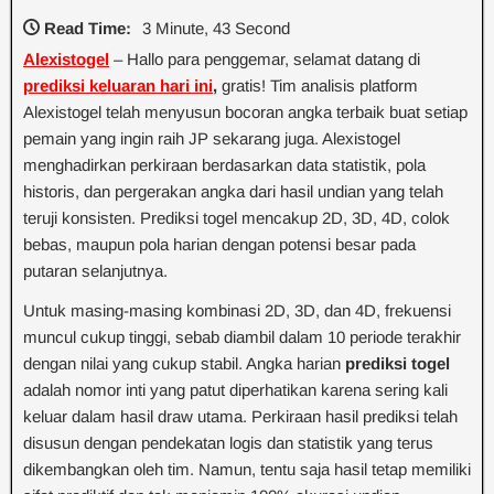
Read Time:
3 Minute, 43 Second
Alexistogel
– Hallo para penggemar, selamat datang di
prediksi keluaran hari ini
,
gratis! Tim analisis platform
Alexistogel telah menyusun bocoran angka terbaik buat setiap
pemain yang ingin raih JP sekarang juga. Alexistogel
menghadirkan perkiraan berdasarkan data statistik, pola
historis, dan pergerakan angka dari hasil undian yang telah
teruji konsisten. Prediksi togel mencakup 2D, 3D, 4D, colok
bebas, maupun pola harian dengan potensi besar pada
putaran selanjutnya.
Untuk masing-masing kombinasi 2D, 3D, dan 4D, frekuensi
muncul cukup tinggi, sebab diambil dalam 10 periode terakhir
dengan nilai yang cukup stabil. Angka harian
prediksi togel
adalah nomor inti yang patut diperhatikan karena sering kali
keluar dalam hasil draw utama. Perkiraan hasil prediksi telah
disusun dengan pendekatan logis dan statistik yang terus
dikembangkan oleh tim. Namun, tentu saja hasil tetap memiliki