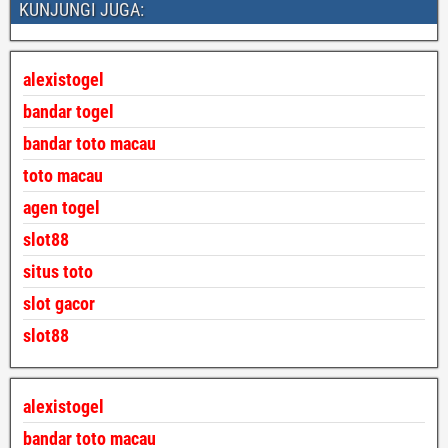
KUNJUNGI JUGA:
alexistogel
bandar togel
bandar toto macau
toto macau
agen togel
slot88
situs toto
slot gacor
slot88
alexistogel
bandar toto macau