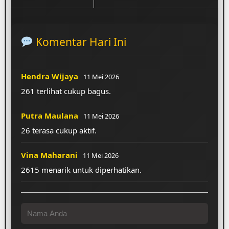
Komentar Hari Ini
Hendra Wijaya
11 Mei 2026
261 terlihat cukup bagus.
Putra Maulana
11 Mei 2026
26 terasa cukup aktif.
Vina Maharani
11 Mei 2026
2615 menarik untuk diperhatikan.