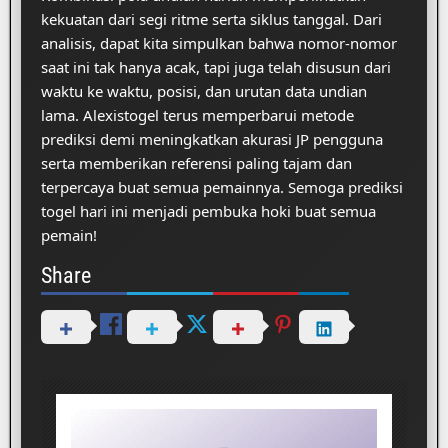
kekuatan dari segi ritme serta siklus tanggal. Dari
analisis, dapat kita simpulkan bahwa nomor-nomor
saat ini tak hanya acak, tapi juga telah disusun dari
waktu ke waktu, posisi, dan urutan data undian
lama. Alexistogel terus memperbarui metode
prediksi demi meningkatkan akurasi JP pengguna
serta memberikan referensi paling tajam dan
terpercaya buat semua pemainnya. Semoga prediksi
togel hari ini menjadi pembuka hoki buat semua
pemain!
Share