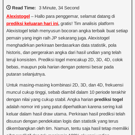
Read Time:
3 Minute, 34 Second
Alexistogel
– Hallo para penggemar, selamat datang di
prediksi keluaran hari ini
,
gratis! Tim analisis platform
Alexistogel telah menyusun bocoran angka terbaik buat setiap
pemain yang ingin raih JP sekarang juga. Alexistogel
menghadirkan perkiraan berdasarkan data statistik, pola
historis, dan pergerakan angka dari hasil undian yang telah
teruji konsisten. Prediksi togel mencakup 2D, 3D, 4D, colok
bebas, maupun pola harian dengan potensi besar pada
putaran selanjutnya.
Untuk masing-masing kombinasi 2D, 3D, dan 4D, frekuensi
muncul cukup tinggi, sebab diambil dalam 10 periode terakhir
dengan nilai yang cukup stabil. Angka harian
prediksi togel
adalah nomor inti yang patut diperhatikan karena sering kali
keluar dalam hasil draw utama. Perkiraan hasil prediksi telah
disusun dengan pendekatan logis dan statistik yang terus
dikembangkan oleh tim. Namun, tentu saja hasil tetap memiliki