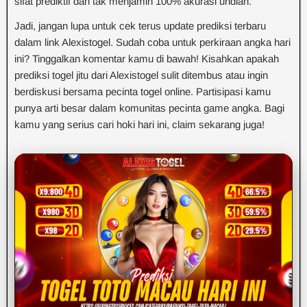
sifat prediktif dan tak menjamin 100% akurasi undian.
Jadi, jangan lupa untuk cek terus update prediksi terbaru
dalam link Alexistogel. Sudah coba untuk perkiraan angka hari
ini? Tinggalkan komentar kamu di bawah! Kisahkan apakah
prediksi togel jitu dari Alexistogel sulit ditembus atau ingin
berdiskusi bersama pecinta togel online. Partisipasi kamu
punya arti besar dalam komunitas pecinta game angka. Bagi
kamu yang serius cari hoki hari ini, claim sekarang juga!