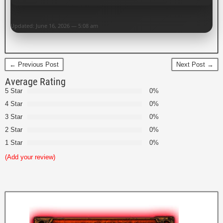
Updated: June 16, 2026 — 5:08 am
← Previous Post
Next Post →
Average Rating
5 Star
0%
4 Star
0%
3 Star
0%
2 Star
0%
1 Star
0%
(Add your review)