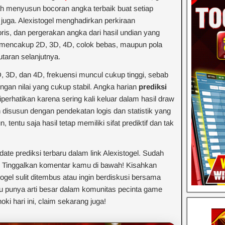
elah menyusun bocoran angka terbaik buat setiap
 juga. Alexistogel menghadirkan perkiraan
toris, dan pergerakan angka dari hasil undian yang
gel mencakup 2D, 3D, 4D, colok bebas, maupun pola
taran selanjutnya.
 3D, dan 4D, frekuensi muncul cukup tinggi, sebab
engan nilai yang cukup stabil. Angka harian
prediksi
iperhatikan karena sering kali keluar dalam hasil draw
ah disusun dengan pendekatan logis dan statistik yang
tentu saja hasil tetap memiliki sifat prediktif dan tak
date prediksi terbaru dalam link Alexistogel. Sudah
i? Tinggalkan komentar kamu di bawah! Kisahkan
stogel sulit ditembus atau ingin berdiskusi bersama
amu punya arti besar dalam komunitas pecinta game
ki hari ini, claim sekarang juga!