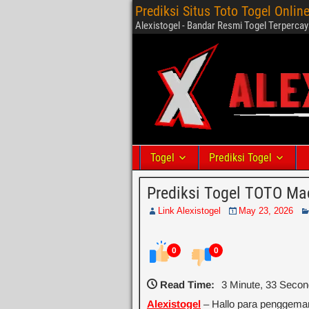
Prediksi Situs Toto Togel Onli
Alexistogel - Bandar Resmi Togel Terpercaya
Togel
Prediksi Togel
Prediksi Togel TOTO Mac
Link Alexistogel
May 23, 2026
0
0
Read Time:
3 Minute, 33 Secon
Alexistogel
– Hallo para penggemar