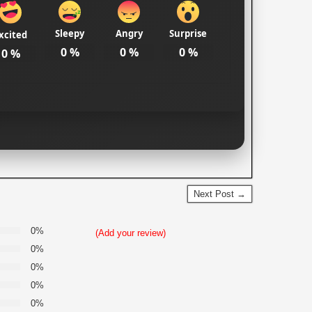
Sleepy
Angry
Surprise
xcited
0
%
0
%
0
%
0
%
Next Post →
0%
(Add your review)
0%
0%
0%
0%