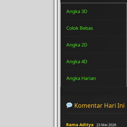
Angka 3D
Colok Bebas
Angka 2D
Angka 4D
Angka Harian
Komentar Hari Ini
Rama Aditya
23 Mei 2026