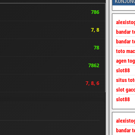
KUNJUNG
786
alexisto
7, 8
bandar t
bandar t
78
toto ma
agen tog
7862
slot88
situs tot
7, 8, 6
slot gac
slot88
alexisto
bandar t