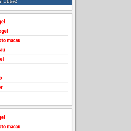
I JUGA:
gel
ogel
oto macau
cau
el
o
or
gel
oto macau