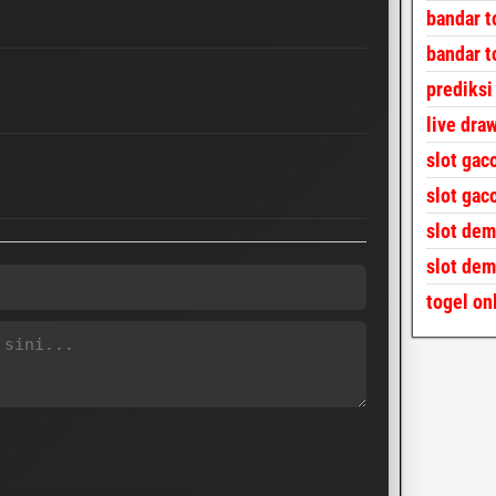
bandar t
bandar t
prediksi
live dra
slot gac
slot gac
slot de
slot de
togel on