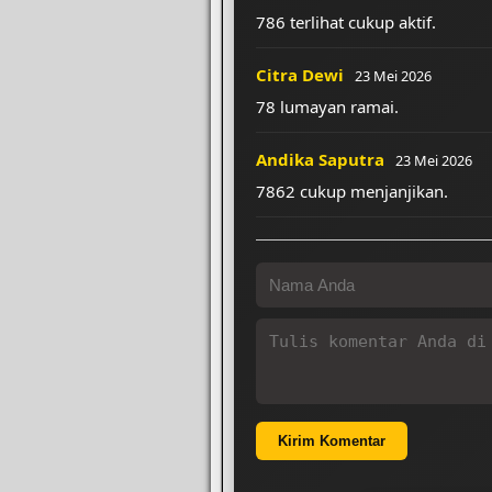
786 terlihat cukup aktif.
Citra Dewi
23 Mei 2026
78 lumayan ramai.
Andika Saputra
23 Mei 2026
7862 cukup menjanjikan.
Kirim Komentar