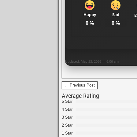
Happy
Sad
E
0
%
0
%
Updated: May 23, 2026 — 6:06 am
← Previous Post
Average Rating
5 Star
4 Star
3 Star
2 Star
1 Star