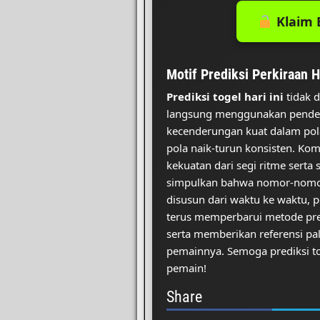
Klaim B
Motif Prediksi Perkiraan Ha
Prediksi togel hari ini
tidak d
langsung menggunakan pendekat
kecenderungan kuat dalam po
pola naik-turun konsisten. Ko
kekuatan dari segi ritme serta s
simpulkan bahwa nomor-nomor s
disusun dari waktu ke waktu, p
terus memperbarui metode pre
serta memberikan referensi pa
pemainnya. Semoga prediksi to
pemain!
Share