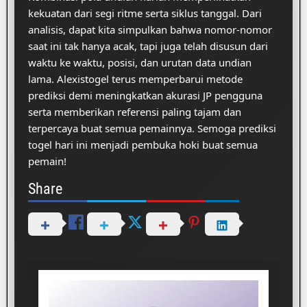
kekuatan dari segi ritme serta siklus tanggal. Dari
analisis, dapat kita simpulkan bahwa nomor-nomor
saat ini tak hanya acak, tapi juga telah disusun dari
waktu ke waktu, posisi, dan urutan data undian
lama. Alexistogel terus memperbarui metode
prediksi demi meningkatkan akurasi JP pengguna
serta memberikan referensi paling tajam dan
terpercaya buat semua pemainnya. Semoga prediksi
togel hari ini menjadi pembuka hoki buat semua
pemain!
Share