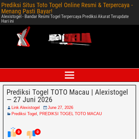
Prediksi Situs Toto Togel Online Resmi & Terpercaya -
Menang Pasti Bayar!
Alexistogel - Bandar Resmi Togel Terpercaya Prediksi Akurat Terupdate
Hari ini
Prediksi Togel TOTO Macau | Alexistogel
— 27 Juni 2026
Link Alexistogel
June 27, 2026
Prediksi Togel
,
PREDIKSI TOGEL TOTO MACAU
0
0