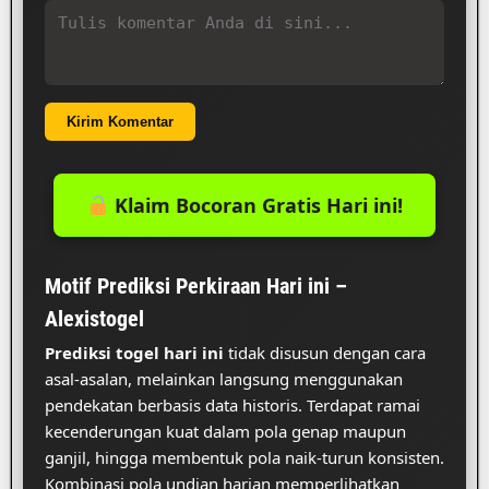
Kirim Komentar
Klaim Bocoran Gratis Hari ini!
Motif Prediksi Perkiraan Hari ini –
Alexistogel
Prediksi togel hari ini
tidak disusun dengan cara
asal-asalan, melainkan langsung menggunakan
pendekatan berbasis data historis. Terdapat ramai
kecenderungan kuat dalam pola genap maupun
ganjil, hingga membentuk pola naik-turun konsisten.
Kombinasi pola undian harian memperlihatkan