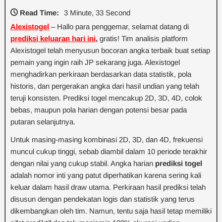
Read Time:
3 Minute, 33 Second
Alexistogel
– Hallo para penggemar, selamat datang di
prediksi keluaran hari ini
,
gratis! Tim analisis platform
Alexistogel telah menyusun bocoran angka terbaik buat setiap
pemain yang ingin raih JP sekarang juga. Alexistogel
menghadirkan perkiraan berdasarkan data statistik, pola
historis, dan pergerakan angka dari hasil undian yang telah
teruji konsisten. Prediksi togel mencakup 2D, 3D, 4D, colok
bebas, maupun pola harian dengan potensi besar pada
putaran selanjutnya.
Untuk masing-masing kombinasi 2D, 3D, dan 4D, frekuensi
muncul cukup tinggi, sebab diambil dalam 10 periode terakhir
dengan nilai yang cukup stabil. Angka harian
prediksi togel
adalah nomor inti yang patut diperhatikan karena sering kali
keluar dalam hasil draw utama. Perkiraan hasil prediksi telah
disusun dengan pendekatan logis dan statistik yang terus
dikembangkan oleh tim. Namun, tentu saja hasil tetap memiliki