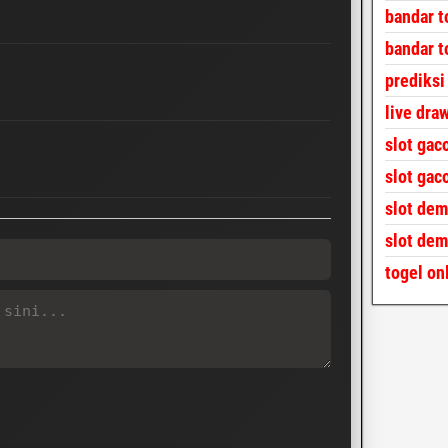
bandar t
bandar t
prediksi
live dra
slot gac
slot gac
slot de
slot de
togel on