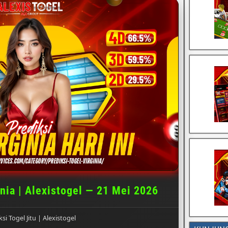
inia | Alexistogel — 21 Mei 2026
si Togel Jitu | Alexistogel