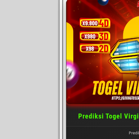
Prediksi Togel Virg
Predik