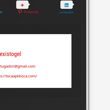
er
Pinterest
LinkedIn
Post Author
lexistogel
itugadsri@gmail.com
ps://tocaapkboca.com/