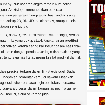
elah menyusun bocoran angka terbaik buat setiap
 juga. Alexistogel menghadirkan perkiraan
toris, dan pergerakan angka dari hasil undian yang
gel mencakup 2D, 3D, 4D, colok bebas, maupun pola
taran selanjutnya.
 3D, dan 4D, frekuensi muncul cukup tinggi, sebab
engan nilai yang cukup stabil. Angka harian
prediksi
iperhatikan karena sering kali keluar dalam hasil draw
ah disusun dengan pendekatan logis dan statistik yang
tentu saja hasil tetap memiliki sifat prediktif dan tak
date prediksi terbaru dalam link Alexistogel. Sudah
i? Tinggalkan komentar kamu di bawah! Kisahkan
stogel sulit ditembus atau ingin berdiskusi bersama
amu punya arti besar dalam komunitas pecinta game
ki hari ini, claim sekarang juga!