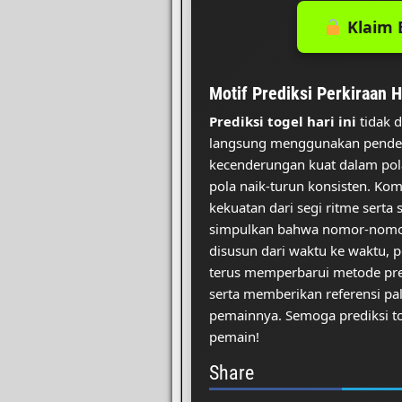
Klaim B
Motif Prediksi Perkiraan Ha
Prediksi togel hari ini
tidak d
langsung menggunakan pendekat
kecenderungan kuat dalam po
pola naik-turun konsisten. Ko
kekuatan dari segi ritme serta s
simpulkan bahwa nomor-nomor s
disusun dari waktu ke waktu, p
terus memperbarui metode pre
serta memberikan referensi pa
pemainnya. Semoga prediksi to
pemain!
Share