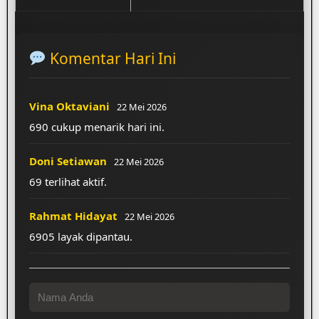
Komentar Hari Ini
Vina Oktaviani
22 Mei 2026
690 cukup menarik hari ini.
Doni Setiawan
22 Mei 2026
69 terlihat aktif.
Rahmat Hidayat
22 Mei 2026
6905 layak dipantau.