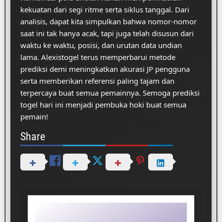
kekuatan dari segi ritme serta siklus tanggal. Dari
analisis, dapat kita simpulkan bahwa nomor-nomor
saat ini tak hanya acak, tapi juga telah disusun dari
waktu ke waktu, posisi, dan urutan data undian
lama. Alexistogel terus memperbarui metode
prediksi demi meningkatkan akurasi JP pengguna
serta memberikan referensi paling tajam dan
terpercaya buat semua pemainnya. Semoga prediksi
togel hari ini menjadi pembuka hoki buat semua
pemain!
Share