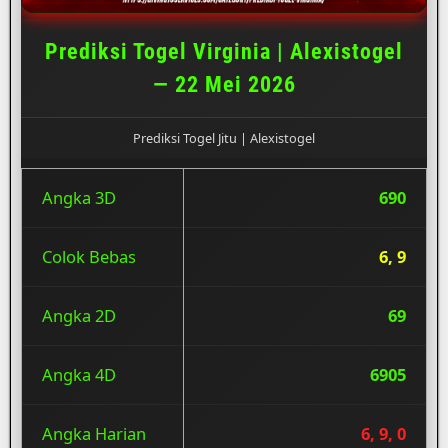
Prediksi Togel Virginia | Alexistogel
— 22 Mei 2026
Prediksi Togel Jitu | Alexistogel
Angka 3D
690
Colok Bebas
6, 9
Angka 2D
69
Angka 4D
6905
Angka Harian
6, 9, 0