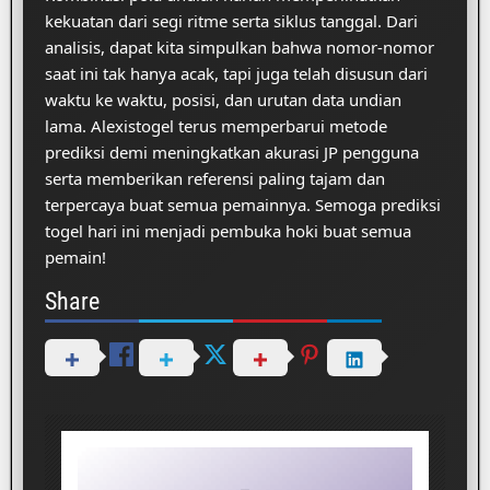
kekuatan dari segi ritme serta siklus tanggal. Dari
analisis, dapat kita simpulkan bahwa nomor-nomor
saat ini tak hanya acak, tapi juga telah disusun dari
waktu ke waktu, posisi, dan urutan data undian
lama. Alexistogel terus memperbarui metode
prediksi demi meningkatkan akurasi JP pengguna
serta memberikan referensi paling tajam dan
terpercaya buat semua pemainnya. Semoga prediksi
togel hari ini menjadi pembuka hoki buat semua
pemain!
Share