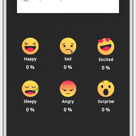
Happy
Sad
Excited
0
%
0
%
0
%
Sleepy
Angry
Surprise
0
%
0
%
0
%