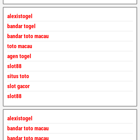
alexistogel
bandar togel
bandar toto macau
toto macau
agen togel
slot88
situs toto
slot gacor
slot88
alexistogel
bandar toto macau
bandar toto macau