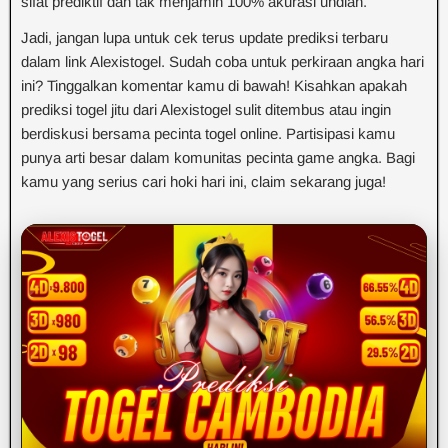
sifat prediktif dan tak menjamin 100% akurasi undian.
Jadi, jangan lupa untuk cek terus update prediksi terbaru
dalam link Alexistogel. Sudah coba untuk perkiraan angka hari
ini? Tinggalkan komentar kamu di bawah! Kisahkan apakah
prediksi togel jitu dari Alexistogel sulit ditembus atau ingin
berdiskusi bersama pecinta togel online. Partisipasi kamu
punya arti besar dalam komunitas pecinta game angka. Bagi
kamu yang serius cari hoki hari ini, claim sekarang juga!