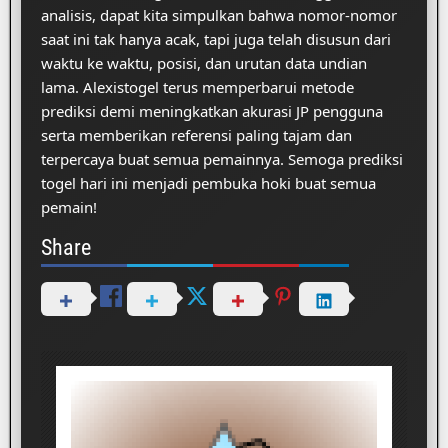
analisis, dapat kita simpulkan bahwa nomor-nomor
saat ini tak hanya acak, tapi juga telah disusun dari
waktu ke waktu, posisi, dan urutan data undian
lama. Alexistogel terus memperbarui metode
prediksi demi meningkatkan akurasi JP pengguna
serta memberikan referensi paling tajam dan
terpercaya buat semua pemainnya. Semoga prediksi
togel hari ini menjadi pembuka hoki buat semua
pemain!
Share