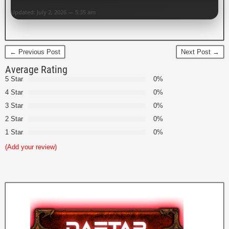
Updated: July 2, 2026 — 5:35 am
← Previous Post
Next Post →
Average Rating
5 Star
0%
4 Star
0%
3 Star
0%
2 Star
0%
1 Star
0%
(Add your review)