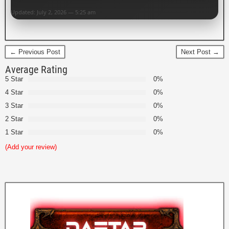
Updated: July 2, 2026 — 5:25 am
← Previous Post
Next Post →
Average Rating
5 Star
0%
4 Star
0%
3 Star
0%
2 Star
0%
1 Star
0%
(Add your review)