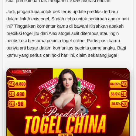
sifat prediktif dan tak menjamin 100% akurasi undian.
Jadi, jangan lupa untuk cek terus update prediksi terbaru
dalam link Alexistogel. Sudah coba untuk perkiraan angka hari
ini? Tinggalkan komentar kamu di bawah! Kisahkan apakah
prediksi togel jitu dari Alexistogel sulit ditembus atau ingin
berdiskusi bersama pecinta togel online. Partisipasi kamu
punya arti besar dalam komunitas pecinta game angka. Bagi
kamu yang serius cari hoki hari ini, claim sekarang juga!