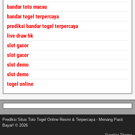
bandar toto macau
bandar togel terpercaya
prediksi bandar togel terpercaya
live draw hk
slot gacor
slot gacor
slot demo
slot demo
togel online
Prediksi Situs Toto Togel Online Resmi & Terpercaya - Menang Pasti
Bayar! © 2026
Frontier Theme