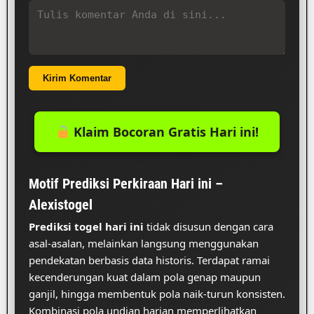
Kirim Komentar
Klaim Bocoran Gratis Hari ini!
Motif Prediksi Perkiraan Hari ini –
Alexistogel
Prediksi togel hari ini
tidak disusun dengan cara
asal-asalan, melainkan langsung menggunakan
pendekatan berbasis data historis. Terdapat ramai
kecenderungan kuat dalam pola genap maupun
ganjil, hingga membentuk pola naik-turun konsisten.
Kombinasi pola undian harian memperlihatkan