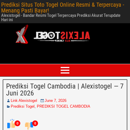
Prediksi Situs Toto Togel Online Resmi & Terpercaya -
Menang Pasti Bayar!
Alexistogel - Bandar Resmi Togel Terpercaya Prediksi Akurat Terupdate
Hari ini
Prediksi Togel Cambodia | Alexistogel — 7
Juni 2026
Link Alexistogel
June 7, 2026
Prediksi Togel
,
PREDIKSI TOGEL CAMBODIA
0
0