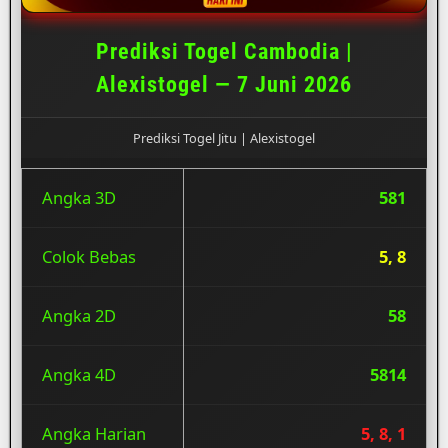
Prediksi Togel Cambodia |
Alexistogel — 7 Juni 2026
Prediksi Togel Jitu | Alexistogel
Angka 3D
581
Colok Bebas
5, 8
Angka 2D
58
Angka 4D
5814
Angka Harian
5, 8, 1