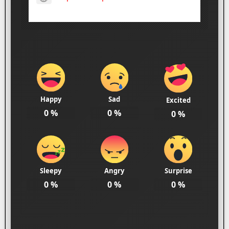
Happy
Sad
Excited
0
%
0
%
0
%
Sleepy
Angry
Surprise
0
%
0
%
0
%