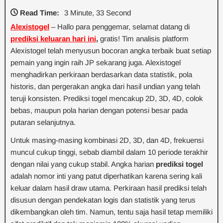
Read Time:
3 Minute, 33 Second
Alexistogel
– Hallo para penggemar, selamat datang di
prediksi keluaran hari ini
,
gratis! Tim analisis platform
Alexistogel telah menyusun bocoran angka terbaik buat setiap
pemain yang ingin raih JP sekarang juga. Alexistogel
menghadirkan perkiraan berdasarkan data statistik, pola
historis, dan pergerakan angka dari hasil undian yang telah
teruji konsisten. Prediksi togel mencakup 2D, 3D, 4D, colok
bebas, maupun pola harian dengan potensi besar pada
putaran selanjutnya.
Untuk masing-masing kombinasi 2D, 3D, dan 4D, frekuensi
muncul cukup tinggi, sebab diambil dalam 10 periode terakhir
dengan nilai yang cukup stabil. Angka harian
prediksi togel
adalah nomor inti yang patut diperhatikan karena sering kali
keluar dalam hasil draw utama. Perkiraan hasil prediksi telah
disusun dengan pendekatan logis dan statistik yang terus
dikembangkan oleh tim. Namun, tentu saja hasil tetap memiliki