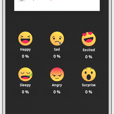
Happy
Sad
Excited
0
%
0
%
0
%
Sleepy
Angry
Surprise
0
%
0
%
0
%