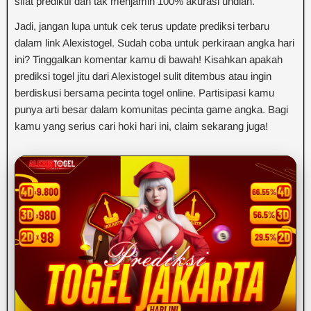
sifat prediktif dan tak menjamin 100% akurasi undian.
Jadi, jangan lupa untuk cek terus update prediksi terbaru
dalam link Alexistogel. Sudah coba untuk perkiraan angka hari
ini? Tinggalkan komentar kamu di bawah! Kisahkan apakah
prediksi togel jitu dari Alexistogel sulit ditembus atau ingin
berdiskusi bersama pecinta togel online. Partisipasi kamu
punya arti besar dalam komunitas pecinta game angka. Bagi
kamu yang serius cari hoki hari ini, claim sekarang juga!