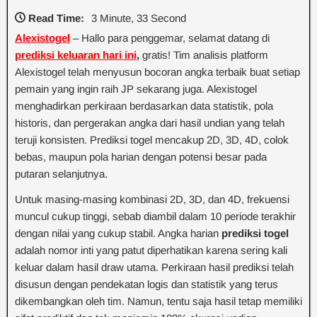
Read Time:
3 Minute, 33 Second
Alexistogel
– Hallo para penggemar, selamat datang di
prediksi keluaran hari ini
,
gratis! Tim analisis platform
Alexistogel telah menyusun bocoran angka terbaik buat setiap
pemain yang ingin raih JP sekarang juga. Alexistogel
menghadirkan perkiraan berdasarkan data statistik, pola
historis, dan pergerakan angka dari hasil undian yang telah
teruji konsisten. Prediksi togel mencakup 2D, 3D, 4D, colok
bebas, maupun pola harian dengan potensi besar pada
putaran selanjutnya.
Untuk masing-masing kombinasi 2D, 3D, dan 4D, frekuensi
muncul cukup tinggi, sebab diambil dalam 10 periode terakhir
dengan nilai yang cukup stabil. Angka harian
prediksi togel
adalah nomor inti yang patut diperhatikan karena sering kali
keluar dalam hasil draw utama. Perkiraan hasil prediksi telah
disusun dengan pendekatan logis dan statistik yang terus
dikembangkan oleh tim. Namun, tentu saja hasil tetap memiliki