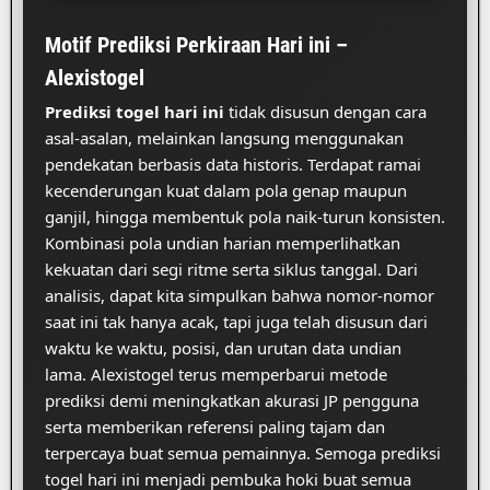
Motif Prediksi Perkiraan Hari ini –
Alexistogel
Prediksi togel hari ini
tidak disusun dengan cara
asal-asalan, melainkan langsung menggunakan
pendekatan berbasis data historis. Terdapat ramai
kecenderungan kuat dalam pola genap maupun
ganjil, hingga membentuk pola naik-turun konsisten.
Kombinasi pola undian harian memperlihatkan
kekuatan dari segi ritme serta siklus tanggal. Dari
analisis, dapat kita simpulkan bahwa nomor-nomor
saat ini tak hanya acak, tapi juga telah disusun dari
waktu ke waktu, posisi, dan urutan data undian
lama. Alexistogel terus memperbarui metode
prediksi demi meningkatkan akurasi JP pengguna
serta memberikan referensi paling tajam dan
terpercaya buat semua pemainnya. Semoga prediksi
togel hari ini menjadi pembuka hoki buat semua