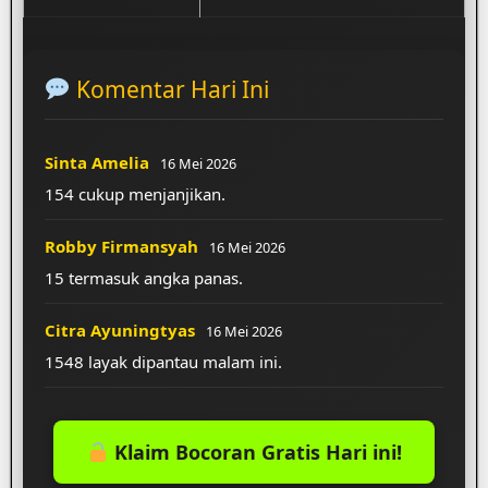
Komentar Hari Ini
Sinta Amelia
16 Mei 2026
154 cukup menjanjikan.
Robby Firmansyah
16 Mei 2026
15 termasuk angka panas.
Citra Ayuningtyas
16 Mei 2026
1548 layak dipantau malam ini.
Klaim Bocoran Gratis Hari ini!