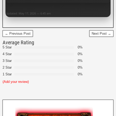
Updated: May 17, 2026 — 6:45 am
← Previous Post
Next Post →
Average Rating
5 Star
0%
4 Star
0%
3 Star
0%
2 Star
0%
1 Star
0%
(Add your review)