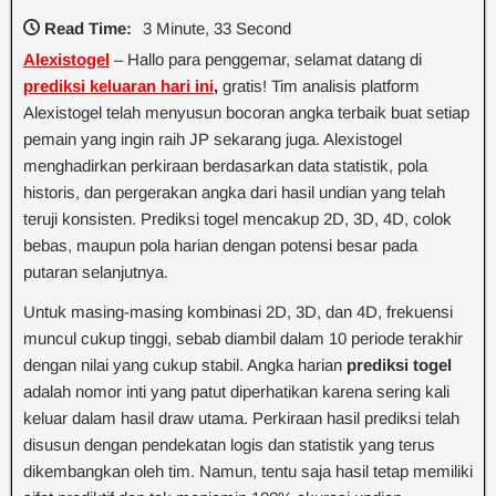
Read Time:
3 Minute, 33 Second
Alexistogel
– Hallo para penggemar, selamat datang di
prediksi keluaran hari ini
,
gratis! Tim analisis platform
Alexistogel telah menyusun bocoran angka terbaik buat setiap
pemain yang ingin raih JP sekarang juga. Alexistogel
menghadirkan perkiraan berdasarkan data statistik, pola
historis, dan pergerakan angka dari hasil undian yang telah
teruji konsisten. Prediksi togel mencakup 2D, 3D, 4D, colok
bebas, maupun pola harian dengan potensi besar pada
putaran selanjutnya.
Untuk masing-masing kombinasi 2D, 3D, dan 4D, frekuensi
muncul cukup tinggi, sebab diambil dalam 10 periode terakhir
dengan nilai yang cukup stabil. Angka harian
prediksi togel
adalah nomor inti yang patut diperhatikan karena sering kali
keluar dalam hasil draw utama. Perkiraan hasil prediksi telah
disusun dengan pendekatan logis dan statistik yang terus
dikembangkan oleh tim. Namun, tentu saja hasil tetap memiliki