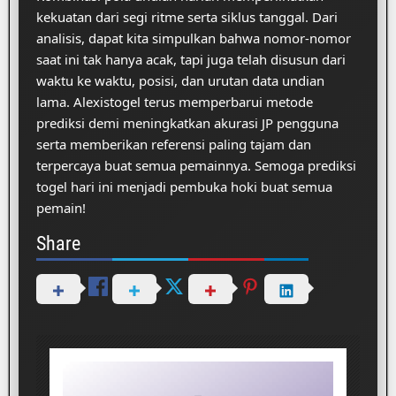
kekuatan dari segi ritme serta siklus tanggal. Dari
analisis, dapat kita simpulkan bahwa nomor-nomor
saat ini tak hanya acak, tapi juga telah disusun dari
waktu ke waktu, posisi, dan urutan data undian
lama. Alexistogel terus memperbarui metode
prediksi demi meningkatkan akurasi JP pengguna
serta memberikan referensi paling tajam dan
terpercaya buat semua pemainnya. Semoga prediksi
togel hari ini menjadi pembuka hoki buat semua
pemain!
Share