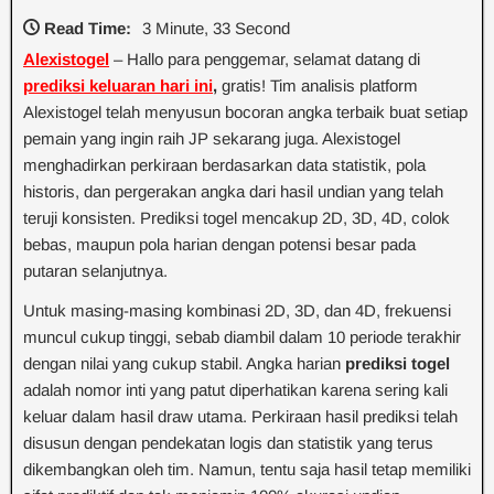
Read Time:
3 Minute, 33 Second
Alexistogel
– Hallo para penggemar, selamat datang di
prediksi keluaran hari ini
,
gratis! Tim analisis platform
Alexistogel telah menyusun bocoran angka terbaik buat setiap
pemain yang ingin raih JP sekarang juga. Alexistogel
menghadirkan perkiraan berdasarkan data statistik, pola
historis, dan pergerakan angka dari hasil undian yang telah
teruji konsisten. Prediksi togel mencakup 2D, 3D, 4D, colok
bebas, maupun pola harian dengan potensi besar pada
putaran selanjutnya.
Untuk masing-masing kombinasi 2D, 3D, dan 4D, frekuensi
muncul cukup tinggi, sebab diambil dalam 10 periode terakhir
dengan nilai yang cukup stabil. Angka harian
prediksi togel
adalah nomor inti yang patut diperhatikan karena sering kali
keluar dalam hasil draw utama. Perkiraan hasil prediksi telah
disusun dengan pendekatan logis dan statistik yang terus
dikembangkan oleh tim. Namun, tentu saja hasil tetap memiliki