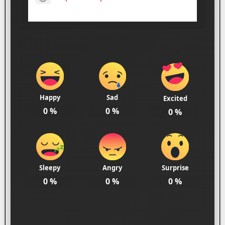
Happy
Sad
Excited
0
%
0
%
0
%
Sleepy
Angry
Surprise
0
%
0
%
0
%