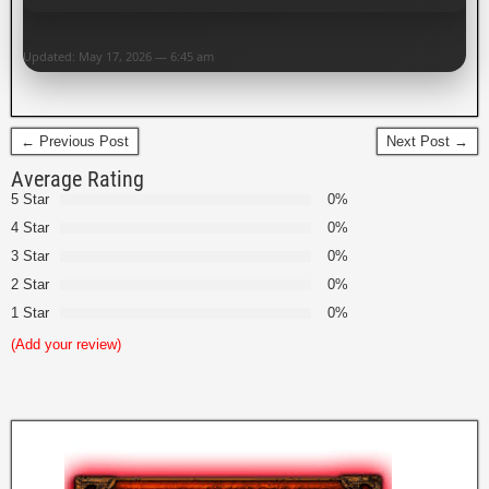
Updated: May 17, 2026 — 6:45 am
← Previous Post
Next Post →
Average Rating
5 Star
0%
4 Star
0%
3 Star
0%
2 Star
0%
1 Star
0%
(Add your review)