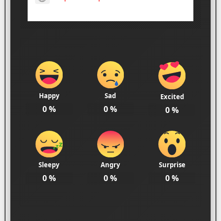
Happy
Sad
Excited
0
%
0
%
0
%
Sleepy
Angry
Surprise
0
%
0
%
0
%