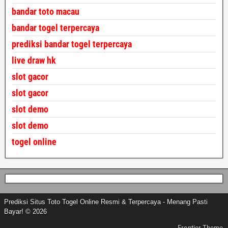
bandar toto macau
bandar togel terpercaya
prediksi bandar togel terpercaya
live draw hk
slot gacor
slot gacor
slot demo
slot demo
togel online
Prediksi Situs Toto Togel Online Resmi & Terpercaya - Menang Pasti
Bayar! © 2026
Frontier Theme