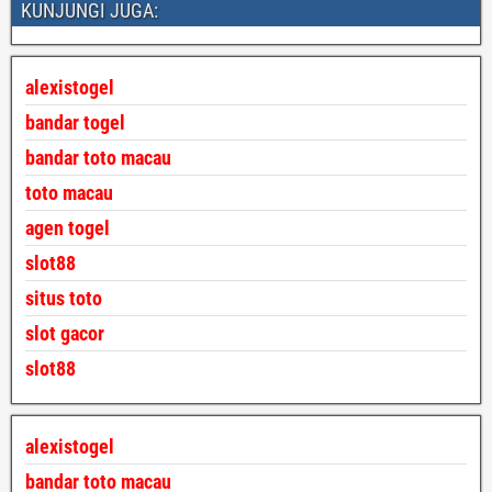
KUNJUNGI JUGA:
alexistogel
bandar togel
bandar toto macau
toto macau
agen togel
slot88
situs toto
slot gacor
slot88
alexistogel
bandar toto macau