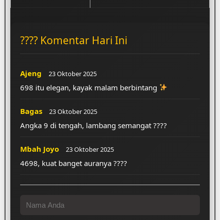
???? Komentar Hari Ini
Ajeng
23 Oktober 2025
698 itu elegan, kayak malam berbintang
Bagas
23 Oktober 2025
Angka 9 di tengah, lambang semangat ????
Mbah Joyo
23 Oktober 2025
4698, kuat banget auranya ????