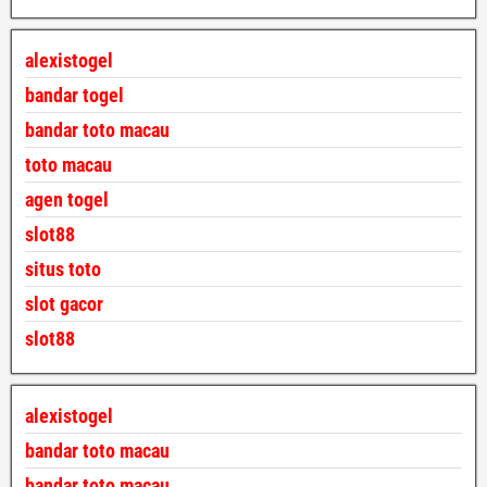
alexistogel
bandar togel
bandar toto macau
toto macau
agen togel
slot88
situs toto
slot gacor
slot88
alexistogel
bandar toto macau
bandar toto macau