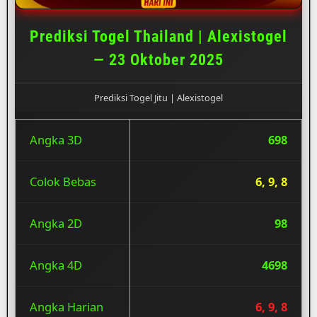
Prediksi Togel Thailand | Alexistogel
— 23 Oktober 2025
Prediksi Togel Jitu | Alexistogel
Angka 3D
698
Colok Bebas
6, 9, 8
Angka 2D
98
Angka 4D
4698
Angka Harian
6, 9, 8