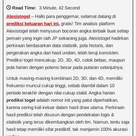
Read Time:
3 Minute, 42 Second
Alexistogel
– Hallo para penggemar, selamat datang di
prediksi keluaran hari ini
,
gratis! Tim analisis platform
Alexistogel telah menyusun bocoran angka terbaik buat setiap
pemain yang ingin raih JP sekarang juga. Alexistogel hadirkan
perkiraan berdasarkan data statistik, pola historis, dan
pergerakan angka dari hasil undian, telah teruji konsisten.
Prediksi togel mencakup, 2D, 3D, 4D, colok bebas, maupun
pola harian dengan potensi besar pada putaran selanjutnya.
Untuk masing-masing kombinasi 2D, 3D, dan 4D, memiliki
frekuensi muncul cukup tinggi, sebab diambil dalam 10
periode terakhir dengan nilai cukup stabil. Angka harian
prediksi togel
adalah nomor inti yang patut diperhatikan,
karena sering kali keluar dalam hasil draw utama. Perkiraan
hasil prediksi telah disusun dengan pendekatan logis &
statistik yang terus dikembangkan oleh tim. Namun, tentu saja
hasil tetap memiliki sifat prediktif, tak menjamin 100% akurasi