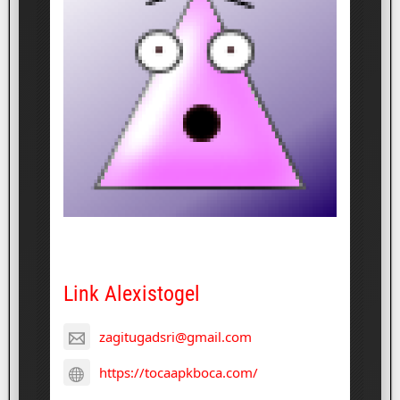
About Post Author
Link Alexistogel
zagitugadsri@gmail.com
https://tocaapkboca.com/