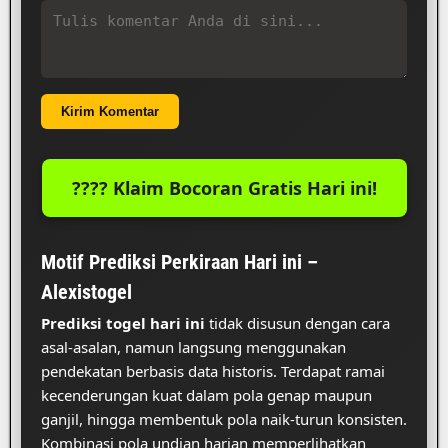
Kirim Komentar
???? Klaim Bocoran Gratis Hari ini!
Motif Prediksi Perkiraan Hari ini –
Alexistogel
Prediksi togel hari ini
tidak disusun dengan cara
asal-asalan, namun langsung menggunakan
pendekatan berbasis data historis. Terdapat ramai
kecenderungan kuat dalam pola genap maupun
ganjil, hingga membentuk pola naik-turun konsisten.
Kombinasi pola undian harian memperlihatkan