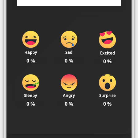
Happy
Sad
Excited
0
%
0
%
0
%
Sleepy
Angry
Surprise
0
%
0
%
0
%