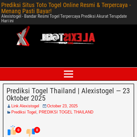
Prediksi Situs Toto Togel Online Resmi & Terpercaya -
Menang Pasti Bayar!
Alexistogel - Bandar Resmi Togel Terpercaya Prediksi Akurat Terupdate
Hari ini
Prediksi Togel Thailand | Alexistogel — 23
Oktober 2025
Link Alexistogel
October 23, 2025
Prediksi Togel
,
PREDIKSI TOGEL THAILAND
0
0