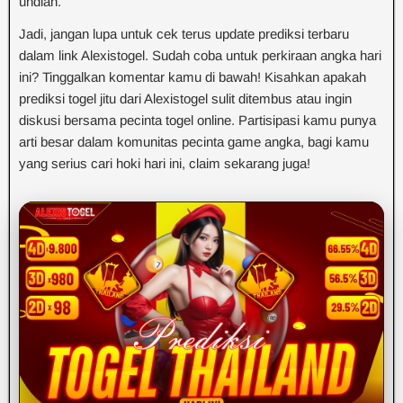
undian.
Jadi, jangan lupa untuk cek terus update prediksi terbaru
dalam link Alexistogel. Sudah coba untuk perkiraan angka hari
ini? Tinggalkan komentar kamu di bawah! Kisahkan apakah
prediksi togel jitu dari Alexistogel sulit ditembus atau ingin
diskusi bersama pecinta togel online. Partisipasi kamu punya
arti besar dalam komunitas pecinta game angka, bagi kamu
yang serius cari hoki hari ini, claim sekarang juga!