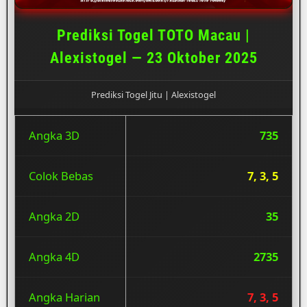
Prediksi Togel TOTO Macau |
Alexistogel — 23 Oktober 2025
Prediksi Togel Jitu | Alexistogel
Angka 3D
735
Colok Bebas
7, 3, 5
Angka 2D
35
Angka 4D
2735
Angka Harian
7, 3, 5