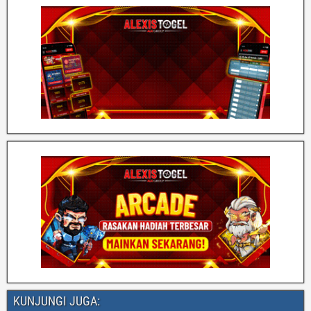
KUNJUNGI JUGA: